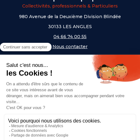
Collectivités, professionnels & Particuliers
980 Avenue de la Deuxième Division Blindée
30133 LES ANGLES
04 66 74 00 55
Nous contacter
A PROPOS
NOS UNIVERS
NOS MARQUES
- Serem
- Lifetime
- Mottez
- JAD Groupe