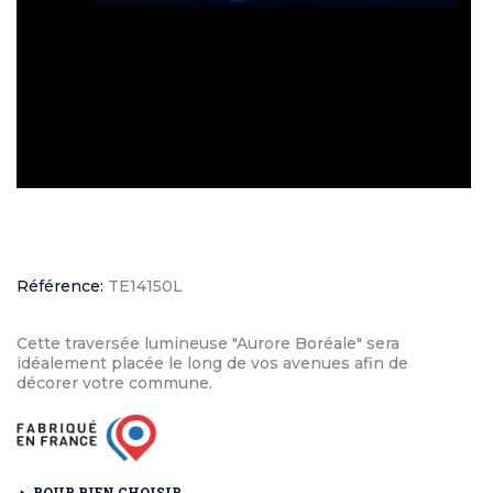
Référence:
TE14150L
Cette traversée lumineuse "Aurore Boréale" sera
idéalement placée le long de vos avenues afin de
décorer votre commune.
POUR BIEN CHOISIR