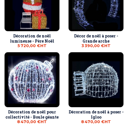
Décoration de noël
Décor de noël à poser -
lumineuse - Père Noël
Grande arche
5 720,00 €
HT
3 390,00 €
HT
Décoration de noël pour
Décoration de noël à poser -
collectivité - Boule géante
Igloo
8 470,00 €
HT
8 470,00 €
HT