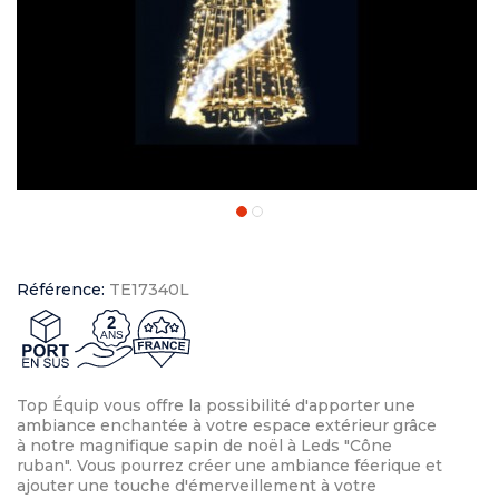
Référence:
TE17340L
2
ANS
Top Équip vous offre la possibilité d'apporter une
ambiance enchantée à votre espace extérieur grâce
à notre magnifique sapin de noël à Leds "Cône
ruban". Vous pourrez créer une ambiance féerique et
ajouter une touche d'émerveillement à votre