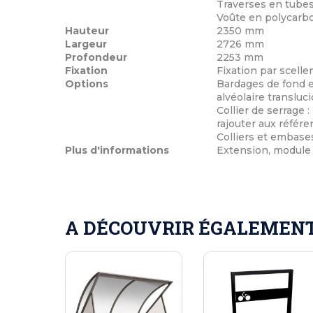
Traverses en tubes
Voûte en polycarbon
Hauteur
2350 mm
Largeur
2726 mm
Profondeur
2253 mm
Fixation
Fixation par scelle
Options
Bardages de fond et
alvéolaire transluci
Collier de serrage 
rajouter aux référ
Colliers et embase
Plus d'informations
Extension, module
A DÉCOUVRIR ÉGALEMENT 