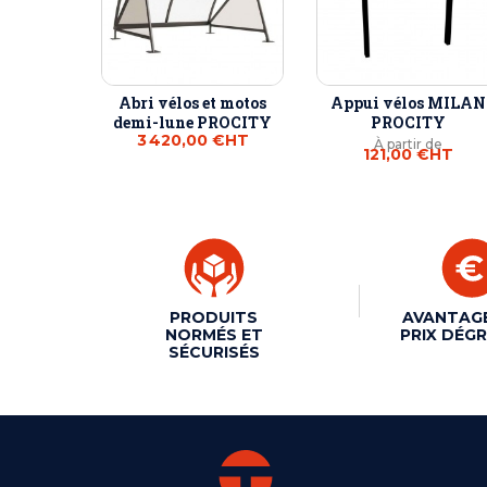
Abri vélos et motos
Appui vélos MILAN
demi-lune PROCITY
PROCITY
3 420,00 €
HT
À partir de
121,00 €
HT
PRODUITS
AVANTAG
NORMÉS ET
PRIX DÉGR
SÉCURISÉS