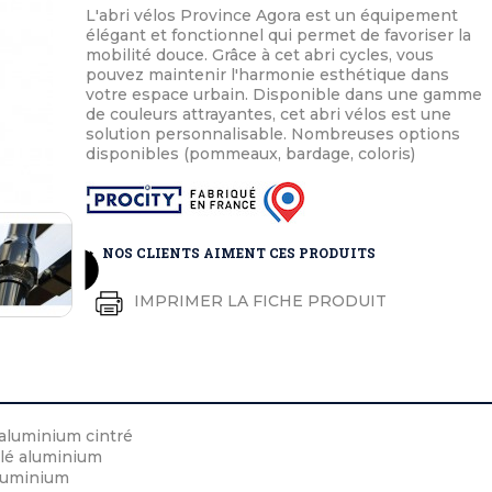
éton extérieurs
ributs
L'abri vélos Province Agora est un équipement
étal extérieurs
lle et médaille d'honneur
élégant et fonctionnel qui permet de favoriser la
rte fanion
mobilité douce. Grâce à cet abri cycles, vous
et cérémonies
pouvez maintenir l'harmonie esthétique dans
votre espace urbain. Disponible dans une gamme
de couleurs attrayantes, cet abri vélos est une
solution personnalisable. Nombreuses options
disponibles (pommeaux, bardage, coloris)
NOS CLIENTS AIMENT CES PRODUITS
IMPRIMER LA FICHE PRODUIT
 aluminium cintré
ilé aluminium
luminium