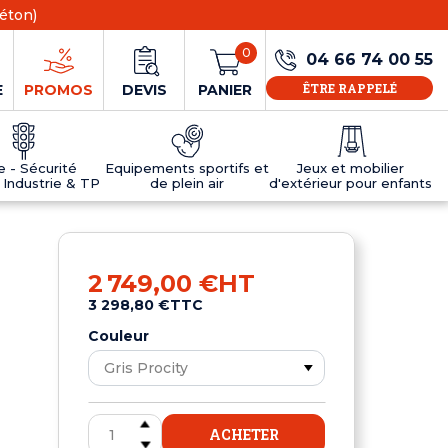
éton)
0
04 66 74 00 55
ÊTRE RAPPELÉ
E
PROMOS
DEVIS
PANIER
ie - Sécurité
Equipements sportifs et
Jeux et mobilier
 Industrie & TP
de plein air
d'extérieur pour enfants
NS
EAUX
R
E JEUX
ÉRIEUR
IFS
PANNEAU D'INFORMATION ÂGE
TABLES DE PING-PONG ET TEQBALL
D'UTILISATION
ier
e sécurité
Tables de ping pong en béton
2 749,00 €
HT
Tables de ping-pong en résine
3 298,80 €
TTC
MOBILIER D'EXTÉRIEUR POUR ENFANTS
R
Couleur
u
ACHETER