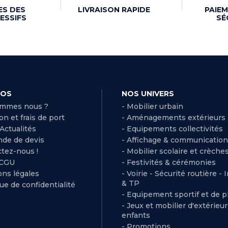
ES DES
LIVRAISON RAPIDE
PAIEM
ESSIFS
SÉ
POS
NOS UNIVERS
ommes nous ?
- Mobilier urbain
son et frais de port
- Aménagements extérieurs
 Actualités
- Equipements collectivités
de de devis
- Affichage & communication
ctez-nous !
- Mobilier scolaire et crèche
 CGU
- Festivités & cérémonies
ns légales
- Voirie - Sécurité routière - 
& TP
que de confidentialité
- Equipement sportif et de pl
- Jeux et mobilier d'extérieu
enfants
- Promotions