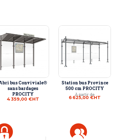
Abri bus Conviviale®
Station bus Province
sans bardages
500 cm PROCITY
PROCITY
À partir de
6 625,00 €
HT
4 359,00 €
HT