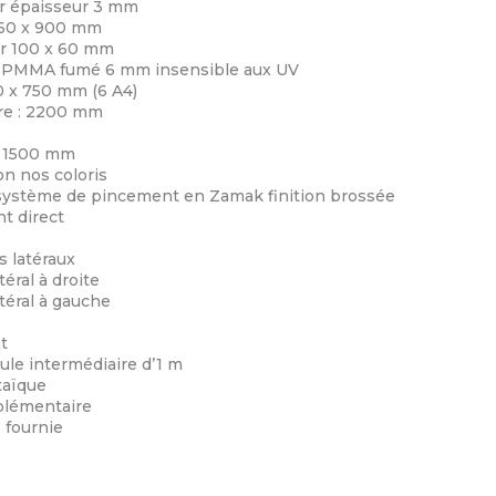
er épaisseur 3 mm
 160 x 900 mm
er 100 x 60 mm
 en PMMA fumé 6 mm insensible aux UV
50 x 750 mm (6 A4)
ure : 2200 mm
: 1500 mm
on nos coloris
 système de pincement en Zamak finition brossée
t direct
 latéraux
éral à droite
téral à gauche
t
le intermédiaire d’1 m
taïque
plémentaire
 fournie