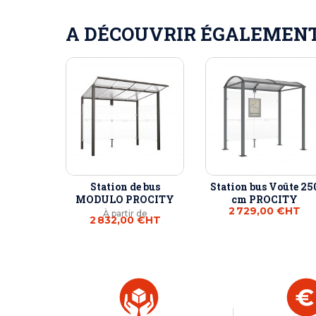
A DÉCOUVRIR ÉGALEMENT 
Station de bus
Station bus Voûte 25
MODULO PROCITY
cm PROCITY
2 729,00 €
HT
À partir de
2 832,00 €
HT