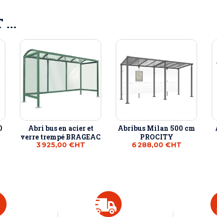
...
0
Abri bus en acier et
Abribus Milan 500 cm
verre trempé BRAGEAC
PROCITY
3 925,00 €
HT
6 288,00 €
HT