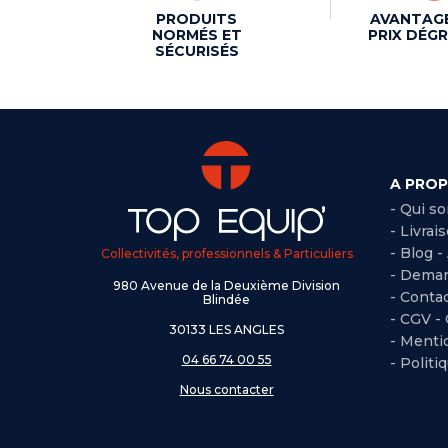
PRODUITS
AVANTAG
NORMÉS ET
PRIX DÉGR
SÉCURISÉS
A PRO
- Qui s
- Livrai
- Blog -
Collectivités, professionnels & Particuliers
- Deman
980 Avenue de la Deuxième Division
- Conta
Blindée
-
CGV -
30133 LES ANGLES
-
Mentio
04 66 74 00 55
-
Politi
Nous contacter