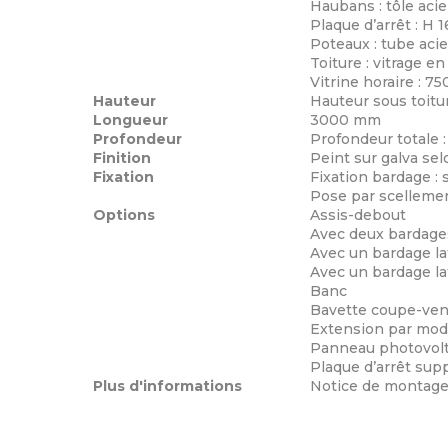
Haubans : tôle aci
Plaque d’arrêt : H
Poteaux : tube aci
Toiture : vitrage
Vitrine horaire : 7
Hauteur
Hauteur sous toit
Longueur
3000 mm
Profondeur
Profondeur totale 
Finition
Peint sur galva sel
Fixation
Fixation bardage :
Pose par scellemen
Options
Assis-debout
Avec deux bardages
Avec un bardage lat
Avec un bardage la
Banc
Bavette coupe-ven
Extension par modu
Panneau photovol
Plaque d’arrêt sup
Plus d'informations
Notice de montage