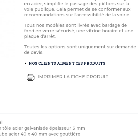
éton extérieurs
ributs
en acier, simplifie le passage des piétons sur la
étal extérieurs
lle et médaille d'honneur
voie publique. Cela permet de se conformer aux
rte fanion
recommandations sur l'accessibilité de la voirie.
et cérémonies
Tous nos modèles sont livrés avec bardage de
fond en verre sécurisé, une vitrine horaire et une
plaque d’arrêt.
Toutes les options sont uniquement sur demande
de devis.
NOS CLIENTS AIMENT CES PRODUITS
IMPRIMER LA FICHE PRODUIT
al
 tôle acier galvanisée épaisseur 3 mm
tube acier 40 x 40 mm avec gouttière