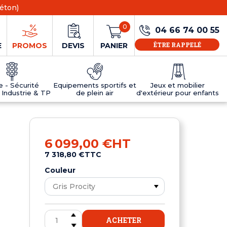
éton)
0
04 66 74 00 55
ÊTRE RAPPELÉ
E
PROMOS
DEVIS
PANIER
ie - Sécurité
Equipements sportifs et
Jeux et mobilier
 Industrie & TP
de plein air
d'extérieur pour enfants
NS
EAUX
R
E JEUX
ÉRIEUR
IFS
PANNEAU D'INFORMATION ÂGE
TABLES DE PING-PONG ET TEQBALL
D'UTILISATION
ier
e sécurité
Tables de ping pong en béton
6 099,00 €
HT
Tables de ping-pong en résine
7 318,80 €
TTC
MOBILIER D'EXTÉRIEUR POUR ENFANTS
R
Couleur
u
ACHETER