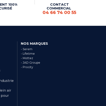
ENT 100%
CONTACT
CURISÉ
COMMERCIAL
04 66 74 00 55
NOS MARQUES
- Serem
- Lifetime
- Mottez
- JAD Groupe
- Procity
s
Industrie
ein air
r pour