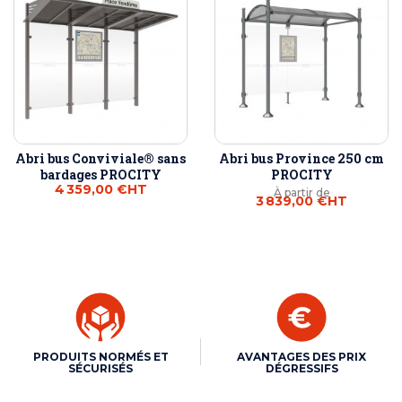
Abri bus Conviviale® sans
Abri bus Province 250 cm
bardages PROCITY
PROCITY
4 359,00 €
HT
À partir de
3 839,00 €
HT
PRODUITS NORMÉS ET
AVANTAGES DES PRIX
SÉCURISÉS
DÉGRESSIFS