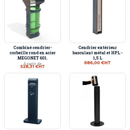
Combiné cendrier-
Cendrier extérieur
corbeille rond en acier
basculant métal et HPL -
MEGONET 60l.
1,5 L
686,00 €
HT
À partir de
528,31 €
HT