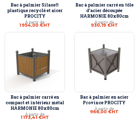
Bac à palmier Silaos®
Bac à palmier carré en tôle
plastique recyclé et aicer
d'acier découpée
PROCITY
HARMONIE 80x80cm
À partir de
À partir de
1 954,00 €
HT
930,19 €
HT
Bac à palmier carré en
Bac à palmier en acier
compact et intérieur métal
Province PROCITY
HARMONIE 80x80cm
À partir de
966,00 €
HT
À partir de
1 173,41 €
HT