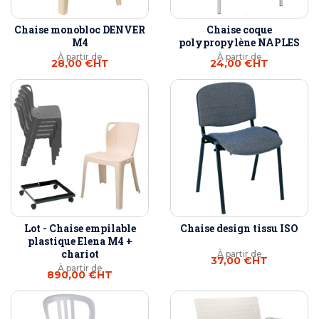
Chaise monobloc DENVER
Chaise coque
M4
polypropylène NAPLES
À partir de
À partir de
28,00 €
HT
24,00 €
HT
Lot - Chaise empilable
Chaise design tissu ISO
plastique Elena M4 +
chariot
À partir de
37,00 €
HT
À partir de
890,00 €
HT