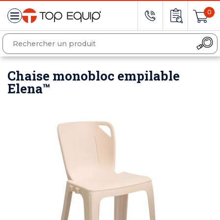
0
Chaise monobloc empilable
Elena™