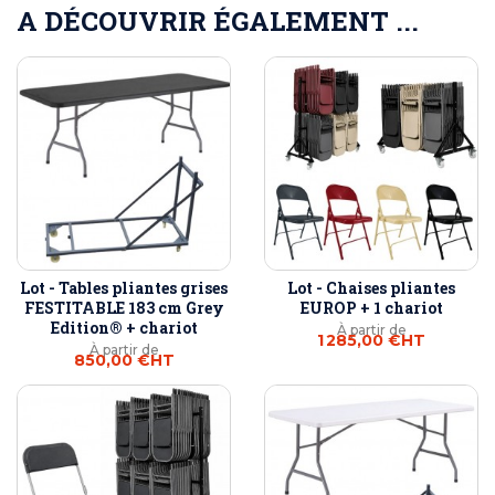
A DÉCOUVRIR ÉGALEMENT ...
Lot - Tables pliantes grises
Lot - Chaises pliantes
FESTITABLE 183 cm Grey
EUROP + 1 chariot
Edition® + chariot
À partir de
1 285,00 €
HT
À partir de
850,00 €
HT