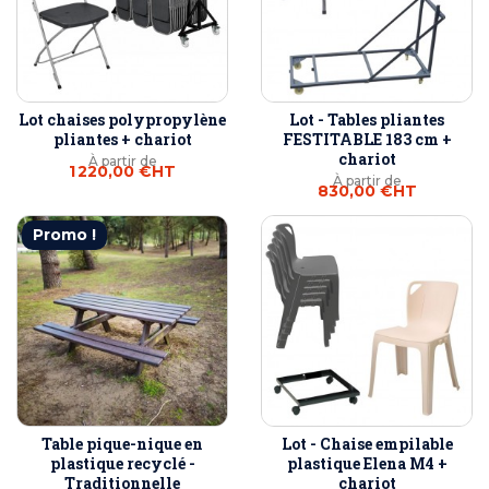
Lot chaises polypropylène
Lot - Tables pliantes
pliantes + chariot
FESTITABLE 183 cm +
chariot
À partir de
1 220,00 €
HT
À partir de
830,00 €
HT
Promo !
Table pique-nique en
Lot - Chaise empilable
plastique recyclé -
plastique Elena M4 +
Traditionnelle
chariot