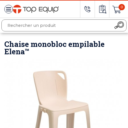
0
Chaise monobloc empilable
Elena™