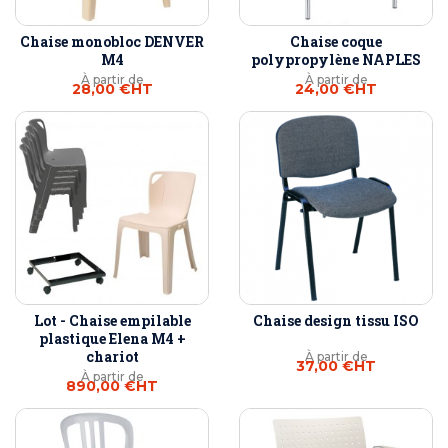
Chaise monobloc DENVER
Chaise coque
M4
polypropylène NAPLES
À partir de
À partir de
28,00 €
HT
24,00 €
HT
Lot - Chaise empilable
Chaise design tissu ISO
plastique Elena M4 +
chariot
À partir de
37,00 €
HT
À partir de
890,00 €
HT