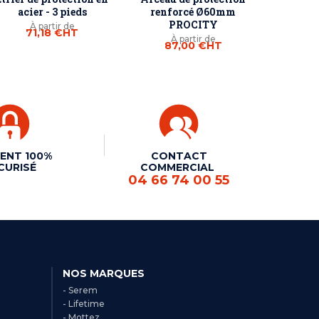
acier - 3 pieds
renforcé Ø60mm
PROCITY
À partir de
71,18 €
HT
À partir de
87,00 €
HT
ENT 100%
CONTACT
CURISÉ
COMMERCIAL
04 66 74 00 55
NOS MARQUES
- Serem
- Lifetime
- Mottez