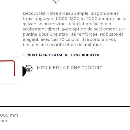
éton extérieurs
ributs
étal extérieurs
lle et médaille d'honneur
rte fanion
Découvrez notre arceau simple, disponible en
et cérémonies
trois longueurs (1000, 1500 et 2000 mm), en acier
galvanisé ou en zinc. Installation facile par
scellement direct, avec option de scellement sur
platine pour une stabilité renforcée. Robuste et
élégant, avec ces 10 coloris, il répondra à vos
besoins de sécurité et de délimitation.
NOS CLIENTS AIMENT CES PRODUITS
IMPRIMER LA FICHE PRODUIT
 1000 mm
 mm