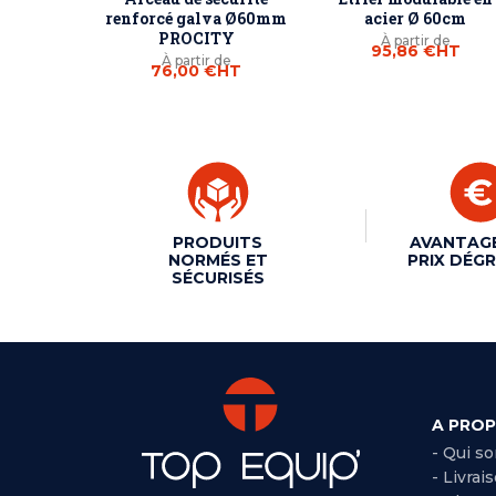
renforcé galva Ø60mm
acier Ø 60cm
PROCITY
À partir de
95,86 €
HT
À partir de
76,00 €
HT
PRODUITS
AVANTAG
NORMÉS ET
PRIX DÉGR
SÉCURISÉS
A PRO
- Qui s
- Livrai