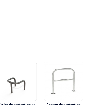
Étrier de protection en
Arceau de protection