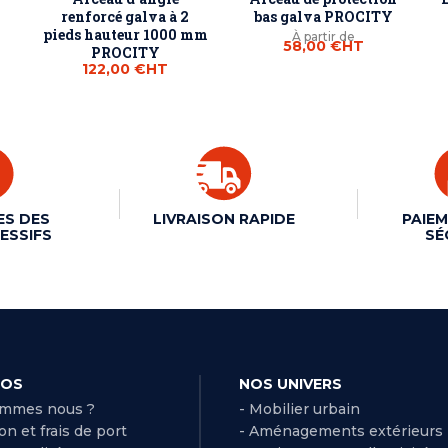
renforcé galva à 2
bas galva PROCITY
pieds hauteur 1000 mm
À partir de
58,00 €
HT
PROCITY
122,00 €
HT
ES DES
LIVRAISON RAPIDE
PAIEM
ESSIFS
SÉ
POS
NOS UNIVERS
ommes nous ?
- Mobilier urbain
son et frais de port
- Aménagements extérieurs