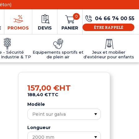
éton)
0
04 66 74 00 55
ÊTRE RAPPELÉ
E
PROMOS
DEVIS
PANIER
ie - Sécurité
Equipements sportifs et
Jeux et mobilier
 Industrie & TP
de plein air
d'extérieur pour enfants
NS
EAUX
R
E JEUX
ÉRIEUR
IFS
PANNEAU D'INFORMATION ÂGE
TABLES DE PING-PONG ET TEQBALL
D'UTILISATION
ier
e sécurité
Tables de ping pong en béton
157,00 €
HT
Tables de ping-pong en résine
188,40 €
TTC
MOBILIER D'EXTÉRIEUR POUR ENFANTS
R
Modèle
u
Longueur