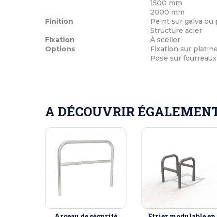
1500 mm
2000 mm
Finition
Peint sur galva ou 
Structure acier
Fixation
À sceller
Options
Fixation sur platin
Pose sur fourreaux
A DÉCOUVRIR ÉGALEMENT 
Arceau de sécurité
Etrier modulable en