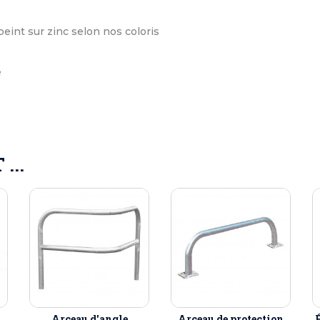
peint sur zinc selon nos coloris
e
...
Arceau d'angle
Arceau de protection