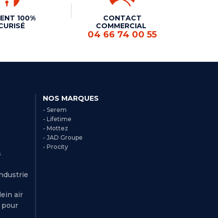
ENT 100%
CONTACT
CURISÉ
COMMERCIAL
04 66 74 00 55
NOS MARQUES
- Serem
- Lifetime
- Mottez
- JAD Groupe
- Procity
s
Industrie
ein air
r pour