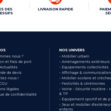
ES DES
LIVRAISON RAPIDE
PAIEM
ESSIFS
SÉ
POS
NOS UNIVERS
ommes nous ?
- Mobilier urbain
son et frais de port
- Aménagements extérieurs
 Actualités
- Equipements collectivités
de de devis
- Affichage & communication
ctez-nous !
- Mobilier scolaire et crèche
 CGU
- Festivités & cérémonies
ns légales
- Voirie - Sécurité routière - 
& TP
que de confidentialité
- Equipement sportif et de pl
- Jeux et mobilier d'extérieu
enfants