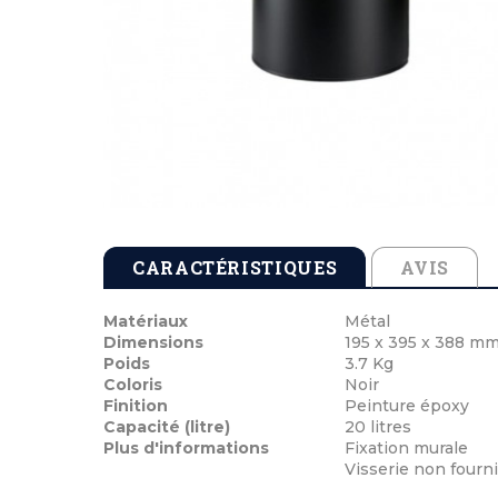
Tables de pique-nique en béton
Cendriers en b
Echarpes et att
Tables de pique-nique en stratifié compact
Cendriers en m
Médailles de vi
Tables de pique-nique en plastique recyclé
Cocardes et po
Tables de pique-nique enfants
Inauguration 
CARACTÉRISTIQUES
AVIS
Matériaux
Métal
Dimensions
195 x 395 x 388 m
Poids
3.7 Kg
Coloris
Noir
Finition
Peinture époxy
Capacité (litre)
20 litres
Plus d'informations
Fixation murale
Visserie non fourn