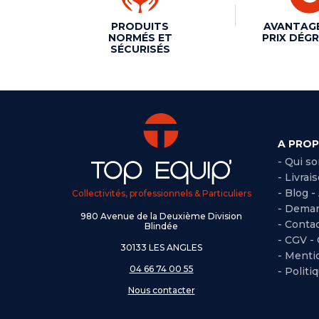
PRODUITS
AVANTAG
NORMÉS ET
PRIX DÉGR
SÉCURISÉS
A PRO
- Qui s
- Livrai
- Blog -
Collectivités, professionnels & Particuliers
- Deman
980 Avenue de la Deuxième Division
- Conta
Blindée
-
CGV -
30133 LES ANGLES
-
Mentio
04 66 74 00 55
-
Politi
Nous contacter