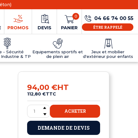
éton)
0
04 66 74 00 55
ÊTRE RAPPELÉ
E
PROMOS
DEVIS
PANIER
ie - Sécurité
Equipements sportifs et
Jeux et mobilier
 Industrie & TP
de plein air
d'extérieur pour enfants
NS
EAUX
R
E JEUX
ÉRIEUR
IFS
PANNEAU D'INFORMATION ÂGE
TABLES DE PING-PONG ET TEQBALL
D'UTILISATION
ier
e sécurité
Tables de ping pong en béton
94,00 €
HT
Tables de ping-pong en résine
112,80 €
TTC
MOBILIER D'EXTÉRIEUR POUR ENFANTS
R
ACHETER
u
DEMANDE DE DEVIS