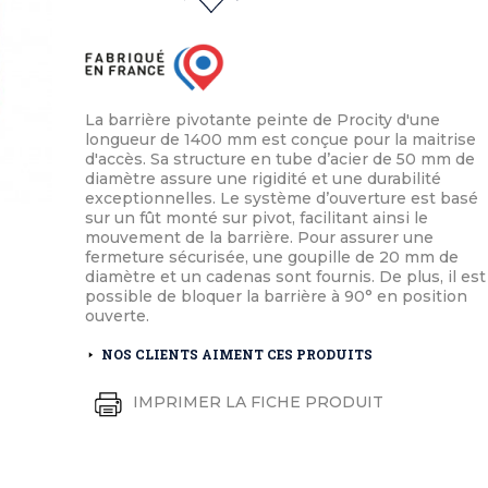
éton extérieurs
ributs
étal extérieurs
lle et médaille d'honneur
rte fanion
et cérémonies
La barrière pivotante peinte de Procity d'une
longueur de 1400 mm est conçue pour la maitrise
d'accès. Sa structure en tube d’acier de 50 mm de
diamètre assure une rigidité et une durabilité
exceptionnelles. Le système d’ouverture est basé
sur un fût monté sur pivot, facilitant ainsi le
mouvement de la barrière. Pour assurer une
fermeture sécurisée, une goupille de 20 mm de
diamètre et un cadenas sont fournis. De plus, il est
possible de bloquer la barrière à 90° en position
ouverte.
NOS CLIENTS AIMENT CES PRODUITS
IMPRIMER LA FICHE PRODUIT