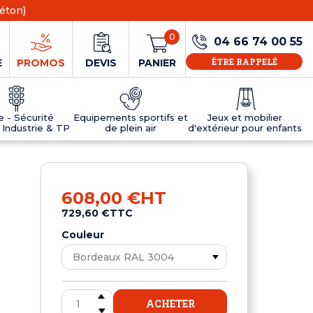
éton)
0
04 66 74 00 55
ÊTRE RAPPELÉ
E
PROMOS
DEVIS
PANIER
ie - Sécurité
Equipements sportifs et
Jeux et mobilier
 Industrie & TP
de plein air
d'extérieur pour enfants
NS
EAUX
R
E JEUX
ÉRIEUR
IFS
PANNEAU D'INFORMATION ÂGE
TABLES DE PING-PONG ET TEQBALL
D'UTILISATION
ier
e sécurité
Tables de ping pong en béton
608,00 €
HT
Tables de ping-pong en résine
729,60 €
TTC
MOBILIER D'EXTÉRIEUR POUR ENFANTS
R
Couleur
u
ACHETER