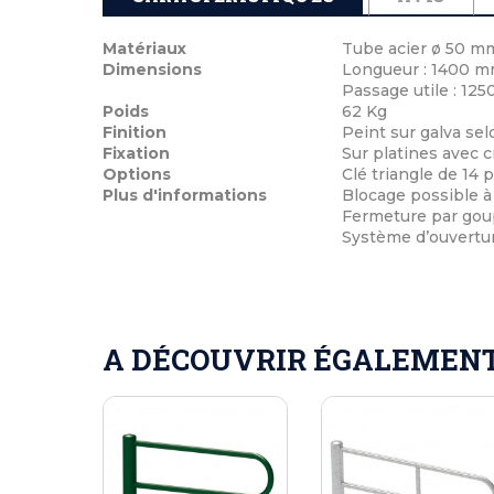
Matériaux
Tube acier ø 50 m
Dimensions
Longueur : 1400 
Passage utile : 12
Poids
62 Kg
Finition
Peint sur galva sel
Fixation
Sur platines avec 
Options
Clé triangle de 14
Plus d'informations
Blocage possible à
Fermeture par goup
Système d’ouvertur
A DÉCOUVRIR ÉGALEMENT 