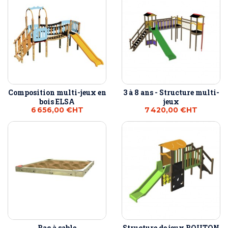
Composition multi-jeux en
3 à 8 ans - Structure multi-
bois ELSA
jeux
6 656,00 €
HT
7 420,00 €
HT
Bac à sable
Structure de jeux BOUTON