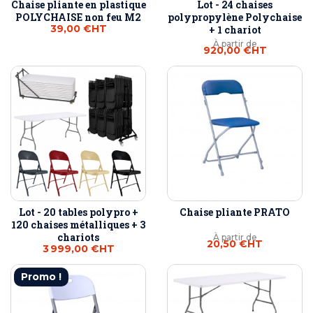
Chaise pliante en plastique
Lot - 24 chaises
POLYCHAISE non feu M2
polypropylène Polychaise
39,00 €
HT
+ 1 chariot
À partir de
920,00 €
HT
Lot - 20 tables polypro +
Chaise pliante PRATO
120 chaises métalliques + 3
chariots
À partir de
20,50 €
HT
3 999,00 €
HT
Promo !