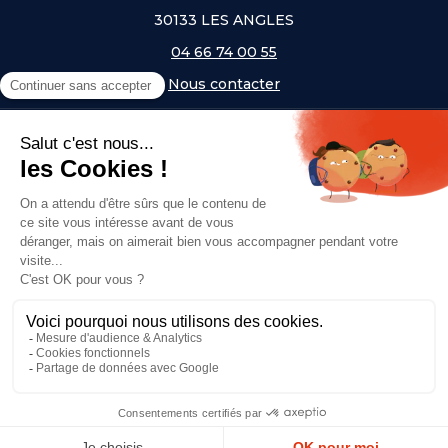
30133 LES ANGLES
04 66 74 00 55
Nous contacter
A PROPOS
NOS UNIVERS
NOS MARQUES
- Serem
- Lifetime
- Mottez
- JAD Groupe
- Procity
© Copyright 2026, Top Equip' - Réalisé par
Agence Off