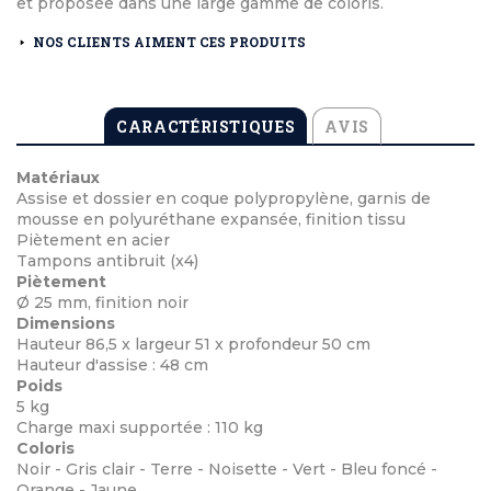
et proposée dans une large gamme de coloris.
NOS CLIENTS AIMENT CES PRODUITS
CARACTÉRISTIQUES
AVIS
Matériaux
Assise et dossier en coque polypropylène, garnis de
mousse en polyuréthane expansée, finition tissu
Piètement en acier
Tampons antibruit (x4)
Piètement
Ø 25 mm, finition noir
Dimensions
Hauteur 86,5 x largeur 51 x profondeur 50 cm
Hauteur d'assise : 48 cm
Poids
5 kg
Charge maxi supportée : 110 kg
Coloris
Noir - Gris clair - Terre - Noisette - Vert - Bleu foncé -
Orange - Jaune