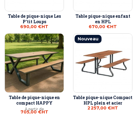
Table de pique-nique Les
Table pique-nique enfant
P'tit Loups
en HPL
690,00 €
HT
670,00 €
HT
Nouveau
Table de pique-nique en
Table pique-nique Compact
compact HAPPY
HPL plein et acier
2 257,00 €
HT
À partir de
705,00 €
HT