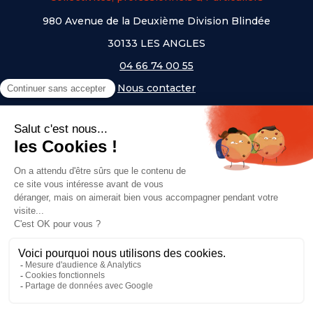
980 Avenue de la Deuxième Division Blindée
30133 LES ANGLES
04 66 74 00 55
Nous contacter
A PROPOS
NOS UNIVERS
NOS MARQUES
- Serem
- Lifetime
- Mottez
- JAD Groupe
- Procity