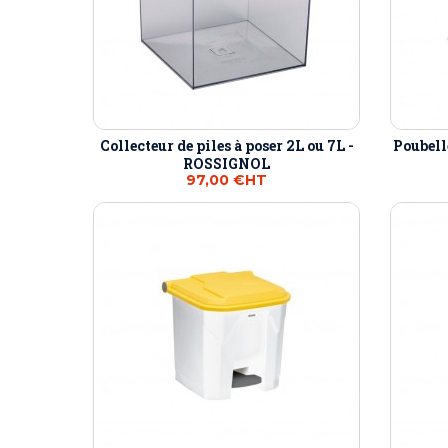
Collecteur de piles à poser 2L ou 7L -
Poubelle
ROSSIGNOL
97,00 €
HT