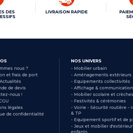
ES DES
LIVRAISON RAPIDE
PAIEM
ESSIFS
SÉ
POS
NOS UNIVERS
ommes nous ?
- Mobilier urbain
son et frais de port
- Aménagements extérieurs
 Actualités
- Equipements collectivités
de de devis
- Affichage & communication
ctez-nous !
- Mobilier scolaire et crèche
 CGU
- Festivités & cérémonies
ns légales
- Voirie - Sécurité routière - 
& TP
que de confidentialité
- Equipement sportif et de pl
- Jeux et mobilier d'extérieu
enfants