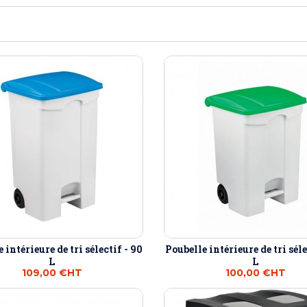
éton extérieurs
ributs
étal extérieurs
lle et médaille d'honneur
rte fanion
et cérémonies
 intérieure de tri sélectif - 90
Poubelle intérieure de tri séle
L
L
109,00 €
HT
100,00 €
HT