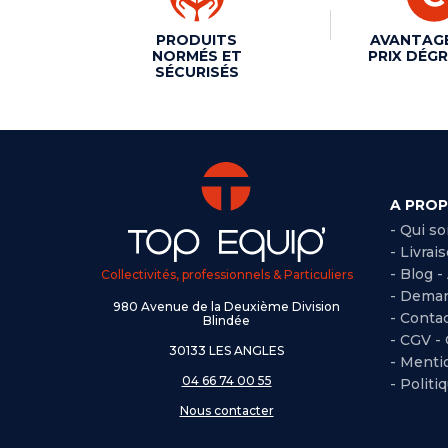
PRODUITS
AVANTAG
NORMÉS ET
PRIX DÉGR
SÉCURISÉS
A PRO
- Qui s
- Livrai
- Blog -
Collectivités, professionnels & Particuliers
- Deman
980 Avenue de la Deuxième Division
- Conta
Blindée
-
CGV -
30133 LES ANGLES
-
Mentio
04 66 74 00 55
-
Politi
Nous contacter