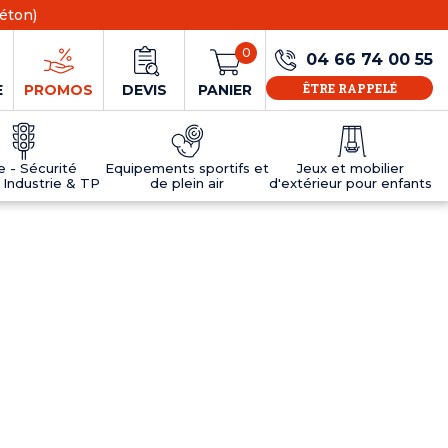
éton)
0
04 66 74 00 55
ÊTRE RAPPELÉ
E
PROMOS
DEVIS
PANIER
ie - Sécurité
Equipements sportifs et
Jeux et mobilier
 Industrie & TP
de plein air
d'extérieur pour enfants
NS
EAUX
R
E JEUX
ÉRIEUR
IFS
PANNEAU D'INFORMATION ÂGE
TABLES DE PING-PONG ET TEQBALL
D'UTILISATION
ier
e sécurité
Tables de ping pong en béton
Tables de ping-pong en résine
MOBILIER D'EXTÉRIEUR POUR ENFANTS
R
u