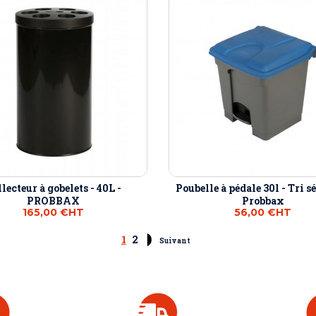
lecteur à gobelets - 40L -
Poubelle à pédale 30l - Tri sé
PROBBAX
Probbax
165,00 €
HT
56,00 €
HT
1
2
Suivant