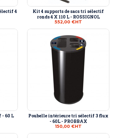
électif 4
Kit 4 supports de sacs tri sélectif
ronds 4 X 110 L - ROSSIGNOL
552,00 €
HT
 - 60 L
Poubelle intérieure tri sélectif 3 flux
- 60L - PROBBAX
150,00 €
HT