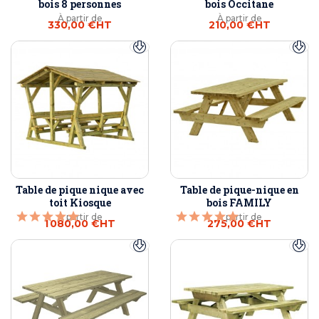
bois 8 personnes
bois Occitane
À partir de
À partir de
330,00 €
HT
210,00 €
HT
Table de pique nique avec
Table de pique-nique en
toit Kiosque
bois FAMILY
À partir de
À partir de
1 080,00 €
HT
275,00 €
HT