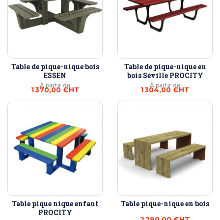
Table de pique-nique bois
Table de pique-nique en
ESSEN
bois Séville PROCITY
À partir de
À partir de
1 370,00 €
HT
1 304,00 €
HT
Table pique nique enfant
Table pique-nique en bois
PROCITY
2 290,00 €
HT