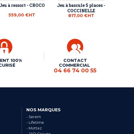
Jeu à ressort - CROCO
Jeu à bascule 5 places -
COCCINELLE
559,00 €
HT
817,00 €
HT
ENT 100%
CONTACT
CURISÉ
COMMERCIAL
04 66 74 00 55
NOS MARQUES
- Serem
- Lifetime
- Mottez
- JAD Groupe