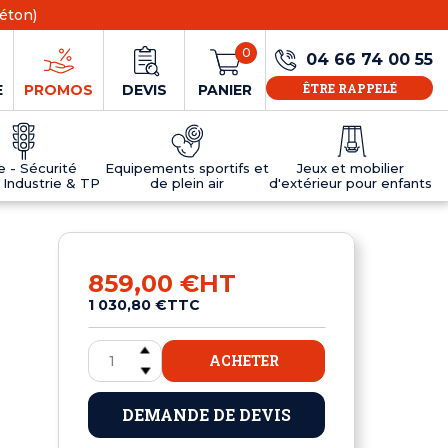
éton)
0
04 66 74 00 55
ÊTRE RAPPELÉ
E
PROMOS
DEVIS
PANIER
ie - Sécurité
Equipements sportifs et
Jeux et mobilier
 Industrie & TP
de plein air
d'extérieur pour enfants
NS
EAUX
R
E JEUX
ÉRIEUR
IFS
PANNEAU D'INFORMATION ÂGE
TABLES DE PING-PONG ET TEQBALL
D'UTILISATION
ier
e sécurité
Tables de ping pong en béton
859,00 €
HT
Tables de ping-pong en résine
1 030,80 €
TTC
MOBILIER D'EXTÉRIEUR POUR ENFANTS
R
ACHETER
u
DEMANDE DE DEVIS