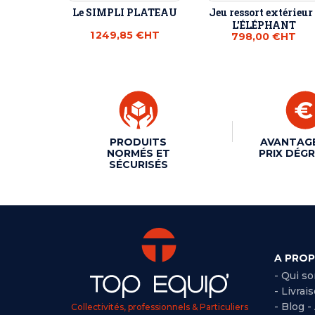
Le SIMPLI PLATEAU
Jeu ressort extérieur 
L'ÉLÉPHANT
1 249,85 €
HT
798,00 €
HT
PRODUITS
AVANTAG
NORMÉS ET
PRIX DÉGR
SÉCURISÉS
A PRO
- Qui s
- Livrai
- Blog -
Collectivités, professionnels & Particuliers