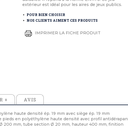
éton extérieurs
ributs
extérieur est idéal pour les aires de jeux publics.
étal extérieurs
lle et médaille d'honneur
rte fanion
POUR BIEN CHOISIR
et cérémonies
NOS CLIENTS AIMENT CES PRODUITS
IMPRIMER LA FICHE PRODUIT
R +
AVIS
hylène haute densité ép. 19 mm avec siège ép. 19 mm
 pieds en polyéthylène haute densité avec profil antidérapan
 Ø 200 mm, tube section Ø 20 mm, hauteur 400 mm, finition