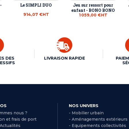
-
Le SIMPLI DUO
Jeu sur ressort pour
enfant - BONO BONO
914,07 €
HT
1 059,00 €
HT
ES DES
LIVRAISON RAPIDE
PAIEM
ESSIFS
SÉ
POS
NOS UNIVERS
ommes nous ?
- Mobilier urbain
son et frais de port
- Aménagements extérieurs
 Actualités
- Equipements collectivités