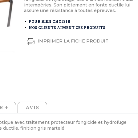
éton extérieurs
ributs
intempéries. Son piètement en fonte ductile lui
étal extérieurs
lle et médaille d'honneur
assure une résistance à toutes épreuves.
rte fanion
et cérémonies
POUR BIEN CHOISIR
NOS CLIENTS AIMENT CES PRODUITS
IMPRIMER LA FICHE PRODUIT
R +
AVIS
otique avec traitement protecteur fongicide et hydrofuge
ductile, finition gris martelé