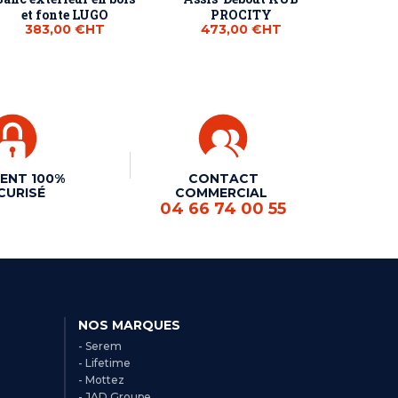
et fonte LUGO
PROCITY
383,00 €
HT
473,00 €
HT
ENT 100%
CONTACT
CURISÉ
COMMERCIAL
04 66 74 00 55
NOS MARQUES
- Serem
- Lifetime
- Mottez
- JAD Groupe