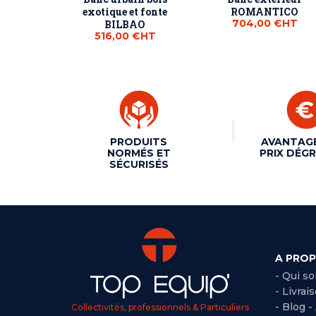
exotique et fonte
ROMANTICO
704,00 €
HT
BILBAO
516,00 €
HT
PRODUITS
AVANTAG
NORMÉS ET
PRIX DÉGR
SÉCURISÉS
A PRO
- Qui s
- Livrai
- Blog -
Collectivités, professionnels & Particuliers