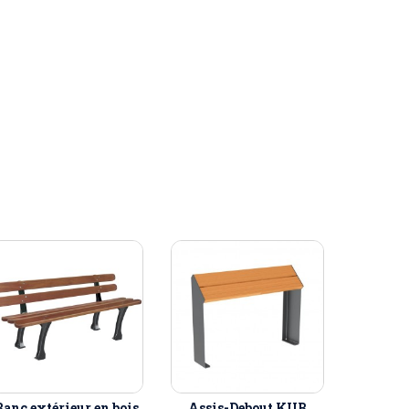
Banc extérieur en bois
Assis-Debout KUB