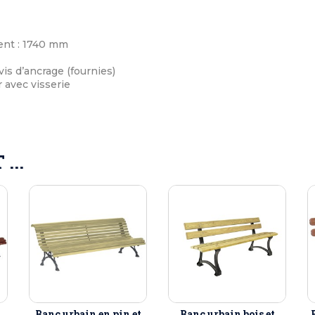
ent : 1740 mm
vis d’ancrage (fournies)
 avec visserie
...
Banc urbain en pin et
Banc urbain bois et