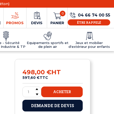
éton)
0
04 66 74 00 55
ÊTRE RAPPELÉ
E
PROMOS
DEVIS
PANIER
ie - Sécurité
Equipements sportifs et
Jeux et mobilier
 Industrie & TP
de plein air
d'extérieur pour enfants
NS
EAUX
R
E JEUX
ÉRIEUR
IFS
PANNEAU D'INFORMATION ÂGE
TABLES DE PING-PONG ET TEQBALL
D'UTILISATION
ier
e sécurité
Tables de ping pong en béton
498,00 €
HT
Tables de ping-pong en résine
597,60 €
TTC
MOBILIER D'EXTÉRIEUR POUR ENFANTS
R
ACHETER
u
DEMANDE DE DEVIS