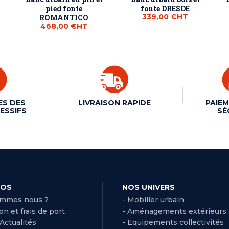
pied fonte
fonte DRESDE
339,00 €
HT
ROMANTICO
468,00 €
HT
ES DES
LIVRAISON RAPIDE
PAIEM
ESSIFS
SÉ
POS
NOS UNIVERS
ommes nous ?
- Mobilier urbain
son et frais de port
- Aménagements extérieurs
 Actualités
- Equipements collectivités