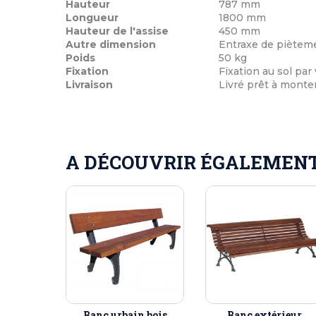
Hauteur
787 mm
Longueur
1800 mm
Hauteur de l'assise
450 mm
Autre dimension
Entraxe de piètem
Poids
50 kg
Fixation
Fixation au sol par 
Livraison
Livré prêt à monter
A DÉCOUVRIR ÉGALEMENT 
Banc urbain bois
Banc extérieur