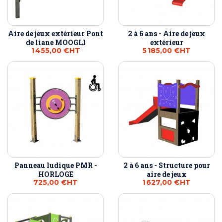
Aire de jeux extérieur Pont
2 à 6 ans - Aire de jeux
de liane MOOGLI
extérieur
1 455,00 €
HT
5 185,00 €
HT
Panneau ludique PMR -
2 à 6 ans - Structure pour
HORLOGE
aire de jeux
725,00 €
HT
1 627,00 €
HT