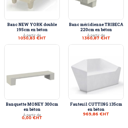
Banc NEW YORK double
Banc méridienne TRIBECA
195cm en béton
220cm en béton
À partir de
À partir de
1 050,83 €
HT
1 360,87 €
HT
Banquette MONEY 300cm
Fauteuil CUTTING 135cm
en béton
en béton
969,86 €
HT
À partir de
0,00 €
HT