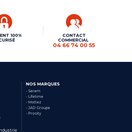
ENT 100%
CONTACT
CURISÉ
COMMERCIAL
04 66 74 00 55
NOS MARQUES
- Serem
- Lifetime
- Mottez
- JAD Groupe
- Procity
s
Industrie