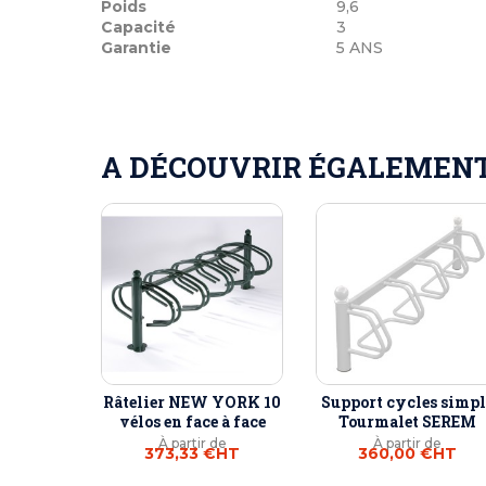
Poids
9,6
Capacité
3
Garantie
5 ANS
A DÉCOUVRIR ÉGALEMENT 
Râtelier NEW YORK 10
Support cycles simpl
vélos en face à face
Tourmalet SEREM
À partir de
À partir de
373,33 €
HT
360,00 €
HT