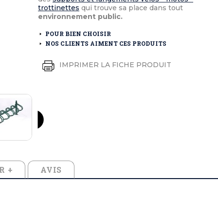
éton extérieurs
ributs
trottinettes
qui trouve sa place dans tout
étal extérieurs
lle et médaille d'honneur
environnement public.
rte fanion
et cérémonies
POUR BIEN CHOISIR
NOS CLIENTS AIMENT CES PRODUITS
IMPRIMER LA FICHE PRODUIT
R +
AVIS