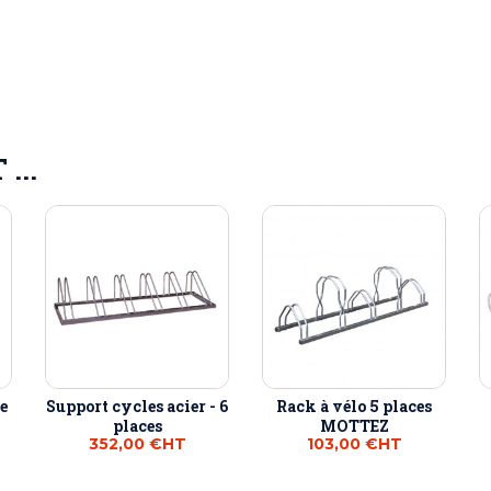
...
e
Support cycles acier - 6
Rack à vélo 5 places
places
MOTTEZ
352,00 €
HT
103,00 €
HT