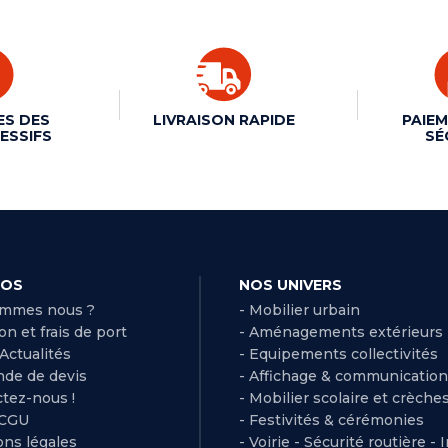
ES DES
LIVRAISON RAPIDE
PAIEM
ESSIFS
SÉ
POS
NOS UNIVERS
ommes nous ?
- Mobilier urbain
son et frais de port
- Aménagements extérieurs
 Actualités
- Equipements collectivités
de de devis
- Affichage & communication
ctez-nous !
- Mobilier scolaire et crèche
 CGU
- Festivités & cérémonies
ns légales
- Voirie - Sécurité routière - 