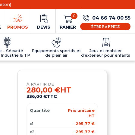
éton)
0
04 66 74 00 55
ÊTRE RAPPELÉ
E
PROMOS
DEVIS
PANIER
ie - Sécurité
Equipements sportifs et
Jeux et mobilier
 Industrie & TP
de plein air
d'extérieur pour enfants
NS
EAUX
R
E JEUX
ÉRIEUR
IFS
PANNEAU D'INFORMATION ÂGE
TABLES DE PING-PONG ET TEQBALL
D'UTILISATION
ier
e sécurité
Tables de ping pong en béton
À PARTIR DE
Tables de ping-pong en résine
280,00 €
HT
MOBILIER D'EXTÉRIEUR POUR ENFANTS
336,00 €
TTC
R
Quantité
Prix unitaire
u
HT
x1
295,77 €
x2
295,77 €