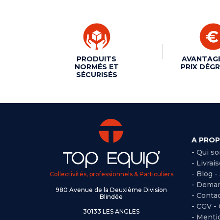
PRODUITS
AVANTAG
NORMÉS ET
PRIX DÉGR
SÉCURISÉS
A PRO
- Qui s
- Livrai
- Blog -
Collectivités, professionnels & Particuliers
- Deman
980 Avenue de la Deuxième Division
- Conta
Blindée
-
CGV -
30133 LES ANGLES
-
Mentio