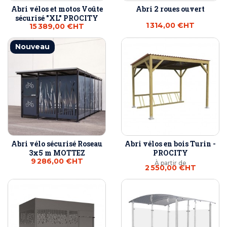
Abri vélos et motos Voûte
Abri 2 roues ouvert
sécurisé "XL" PROCITY
1 314,00 €
HT
15 389,00 €
HT
Nouveau
Abri vélo sécurisé Roseau
Abri vélos en bois Turin -
3x5 m MOTTEZ
PROCITY
9 286,00 €
HT
À partir de
2 550,00 €
HT