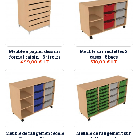
Meuble à papier dessins
Meuble sur roulettes 2
format raisin - 6 tiroirs
cases - 6 bacs
499,00 €
HT
510,00 €
HT
Meuble de rangement école
Meuble de rangement sur