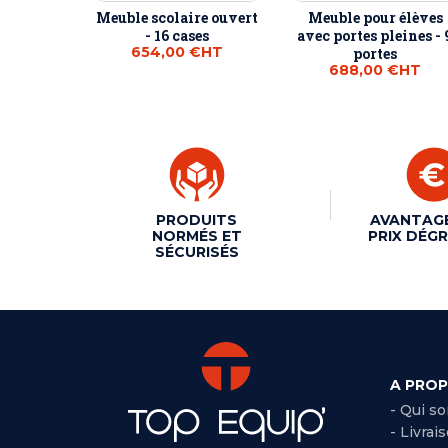
Meuble scolaire ouvert
Meuble pour élèves
- 16 cases
avec portes pleines - 
654,00 €
HT
portes
688,00 €
HT
PRODUITS
AVANTAG
NORMÉS ET
PRIX DÉGR
SÉCURISÉS
A PRO
- Qui s
- Livrai