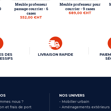
Meuble professeur
Meuble professeur pour
M
9
passage courrier - 6
courrier - 9 cases
689,00 €
HT
cases
552,00 €
HT
ES DES
LIVRAISON RAPIDE
PAIEM
ESSIFS
SÉ
POS
NOS UNIVERS
ommes nous ?
- Mobilier urbain
son et frais de port
- Aménagements extérieurs