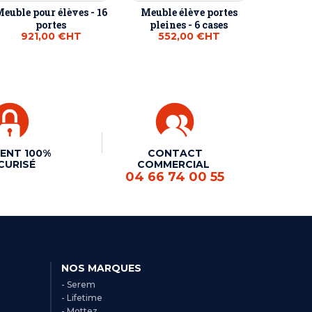
euble pour élèves - 16
Meuble élève portes
portes
pleines - 6 cases
921,00 €
HT
552,00 €
HT
ENT 100%
CONTACT
CURISÉ
COMMERCIAL
04 66 74 00 55
NOS MARQUES
- Serem
- Lifetime
- Mottez