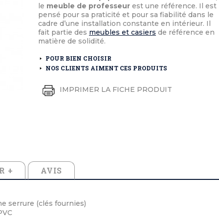
éton extérieurs
ributs
le
meuble de professeur
est une référence. Il est
étal extérieurs
lle et médaille d'honneur
pensé pour sa praticité et pour sa fiabilité dans le
rte fanion
cadre d’une installation constante en intérieur. Il
et cérémonies
fait partie des
meubles et casiers
de référence en
matière de solidité.
POUR BIEN CHOISIR
NOS CLIENTS AIMENT CES PRODUITS
IMPRIMER LA FICHE PRODUIT
R +
AVIS
e serrure (clés fournies)
 PVC