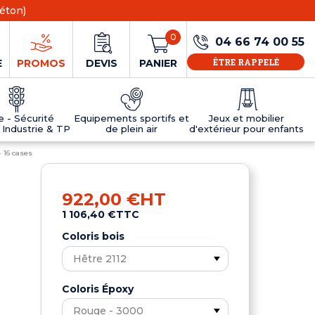
éton)
0
04 66 74 00 55
ÊTRE RAPPELÉ
E
PROMOS
DEVIS
PANIER
ie - Sécurité
Equipements sportifs et
Jeux et mobilier
 Industrie & TP
de plein air
d'extérieur pour enfants
 16 cases
NS
EAUX
R
E JEUX
ÉRIEUR
IFS
PANNEAU D'INFORMATION ÂGE
TABLES DE PING-PONG ET TEQBALL
D'UTILISATION
ier
e sécurité
Tables de ping pong en béton
922,00 €
HT
Tables de ping-pong en résine
1 106,40 €
TTC
MOBILIER D'EXTÉRIEUR POUR ENFANTS
R
Coloris bois
u
Coloris Époxy