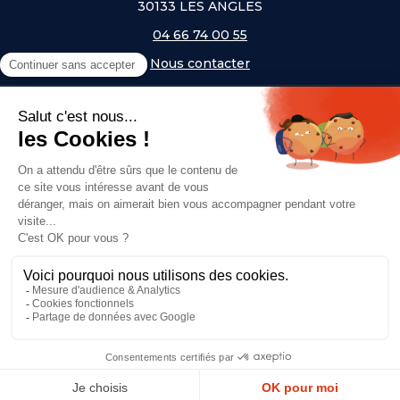
30133 LES ANGLES
04 66 74 00 55
Nous contacter
A PROPOS
NOS UNIVERS
NOS MARQUES
- Serem
- Lifetime
- Mottez
- JAD Groupe
- Procity
© Copyright 2026, Top Equip' - Réalisé par
Agence Off