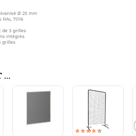
alvanisé Ø 25 mm
s RAL 7016
e
 de 3 grilles
ins intégrés
 grilles
...