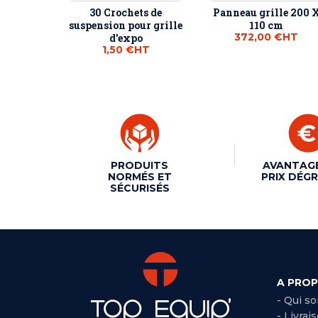
30 Crochets de
Panneau grille 200 
suspension pour grille
110 cm
372,00 €
HT
d'expo
1,50 €
HT
PRODUITS
AVANTAG
NORMÉS ET
PRIX DÉGR
SÉCURISÉS
A PRO
- Qui s
- Livrai