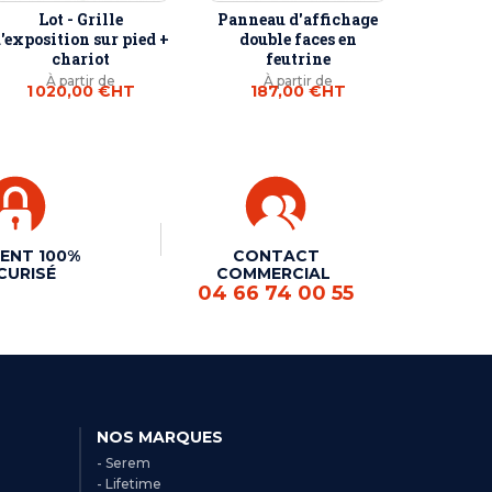
Lot - Grille
Panneau d'affichage
'exposition sur pied +
double faces en
chariot
feutrine
À partir de
À partir de
1 020,00 €
HT
187,00 €
HT
ENT 100%
CONTACT
CURISÉ
COMMERCIAL
04 66 74 00 55
NOS MARQUES
- Serem
- Lifetime