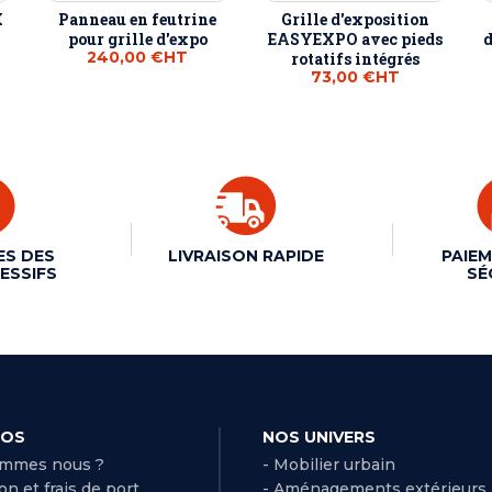
X
Panneau en feutrine
Grille d'exposition
pour grille d'expo
EASYEXPO avec pieds
d
240,00 €
HT
rotatifs intégrés
73,00 €
HT
ES DES
LIVRAISON RAPIDE
PAIEM
ESSIFS
SÉ
POS
NOS UNIVERS
ommes nous ?
- Mobilier urbain
son et frais de port
- Aménagements extérieurs