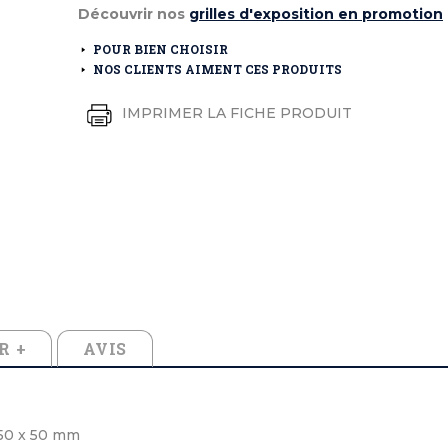
éton extérieurs
ributs
Découvrir nos
grilles d'exposition en promotion
étal extérieurs
lle et médaille d'honneur
rte fanion
POUR BIEN CHOISIR
et cérémonies
NOS CLIENTS AIMENT CES PRODUITS
IMPRIMER LA FICHE PRODUIT
R +
AVIS
 50 x 50 mm