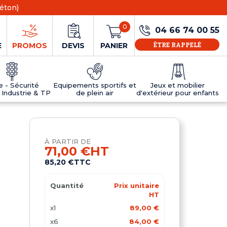
éton)
0
04 66 74 00 55
ÊTRE RAPPELÉ
E
PROMOS
DEVIS
PANIER
ie - Sécurité
Equipements sportifs et
Jeux et mobilier
 Industrie & TP
de plein air
d'extérieur pour enfants
NS
EAUX
R
E JEUX
ÉRIEUR
IFS
PANNEAU D'INFORMATION ÂGE
TABLES DE PING-PONG ET TEQBALL
D'UTILISATION
ier
e sécurité
Tables de ping pong en béton
À PARTIR DE
Tables de ping-pong en résine
71,00 €
HT
MOBILIER D'EXTÉRIEUR POUR ENFANTS
85,20 €
TTC
R
Quantité
Prix unitaire
u
HT
x1
89,00 €
x6
84,00 €