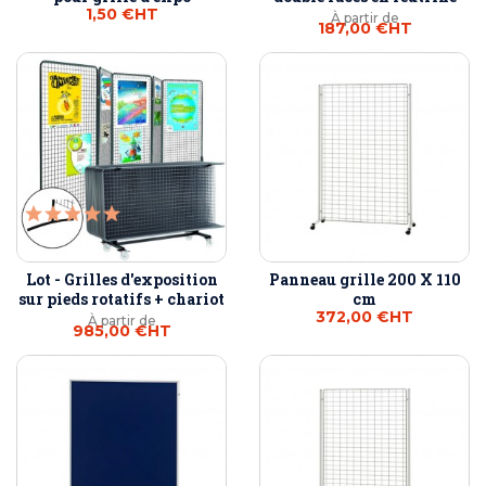
1,50 €
HT
À partir de
187,00 €
HT
Lot - Grilles d'exposition
Panneau grille 200 X 110
sur pieds rotatifs + chariot
cm
372,00 €
HT
À partir de
985,00 €
HT