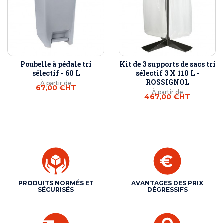
Poubelle à pédale tri
Kit de 3 supports de sacs tri
sélectif - 60 L
sélectif 3 X 110 L -
ROSSIGNOL
À partir de
67,00 €
HT
À partir de
467,00 €
HT
PRODUITS NORMÉS ET
AVANTAGES DES PRIX
SÉCURISÉS
DÉGRESSIFS