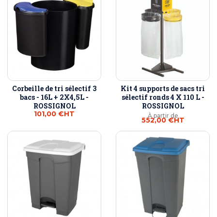
Corbeille de tri sélectif 3
Kit 4 supports de sacs tri
bacs - 16L + 2X4,5L -
sélectif ronds 4 X 110 L -
ROSSIGNOL
ROSSIGNOL
101,00 €
HT
À partir de
552,00 €
HT