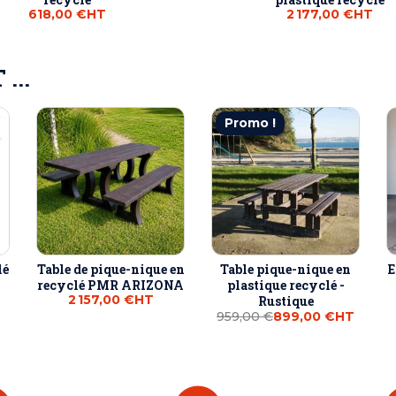
618,00 €
HT
2 177,00 €
HT
...
Promo !
lé
Table de pique-nique en
Table pique-nique en
E
recyclé PMR ARIZONA
plastique recyclé -
2 157,00 €
HT
Rustique
959,00 €
899,00 €
HT