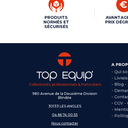
PRODUITS
AVANTAG
NORMÉS ET
PRIX DÉGR
SÉCURISÉS
A PRO
- Qui s
- Livrai
- Blog -
Collectivités, professionnels & Particuliers
- Deman
980 Avenue de la Deuxième Division
- Conta
Blindée
-
CGV -
30133 LES ANGLES
-
Mentio
04 66 74 00 55
-
Politi
Nous contacter