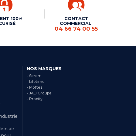
ENT 100%
CONTACT
CURISÉ
COMMERCIAL
04 66 74 00 55
NOS MARQUES
- Serem
- Lifetime
- Mottez
- JAD Groupe
- Procity
s
Industrie
ein air
r pour