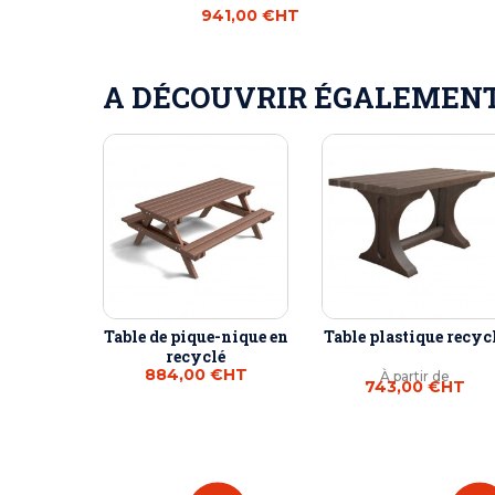
941,00 €
HT
A DÉCOUVRIR ÉGALEMENT 
Table de pique-nique en
Table plastique recyc
recyclé
884,00 €
HT
À partir de
743,00 €
HT