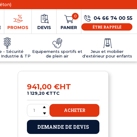
éton)
0
04 66 74 00 55
ÊTRE RAPPELÉ
E
PROMOS
DEVIS
PANIER
ie - Sécurité
Equipements sportifs et
Jeux et mobilier
 Industrie & TP
de plein air
d'extérieur pour enfants
NS
EAUX
R
E JEUX
ÉRIEUR
IFS
PANNEAU D'INFORMATION ÂGE
TABLES DE PING-PONG ET TEQBALL
D'UTILISATION
ier
e sécurité
Tables de ping pong en béton
941,00 €
HT
Tables de ping-pong en résine
1 129,20 €
TTC
MOBILIER D'EXTÉRIEUR POUR ENFANTS
R
ACHETER
u
DEMANDE DE DEVIS