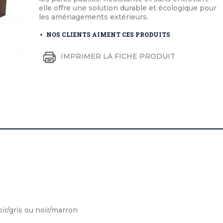
éton extérieurs
ributs
elle offre une solution durable et écologique pour
étal extérieurs
lle et médaille d'honneur
les aménagements extérieurs.
rte fanion
et cérémonies
NOS CLIENTS AIMENT CES PRODUITS
IMPRIMER LA FICHE PRODUIT
noir/gris ou noir/marron