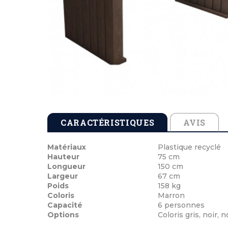
Tables de pique-nique en béton
Cendriers en b
Echarpes et att
Tables de pique-nique en stratifié compact
Cendriers en m
Médailles de vi
Tables de pique-nique en plastique recyclé
Cocardes et po
Tables de pique-nique enfants
Inauguration 
CARACTÉRISTIQUES
AVIS
Matériaux
Plastique recyclé
Hauteur
75 cm
Longueur
150 cm
Largeur
67 cm
Poids
158 kg
Coloris
Marron
Capacité
6 personnes
Options
Coloris gris, noir, 