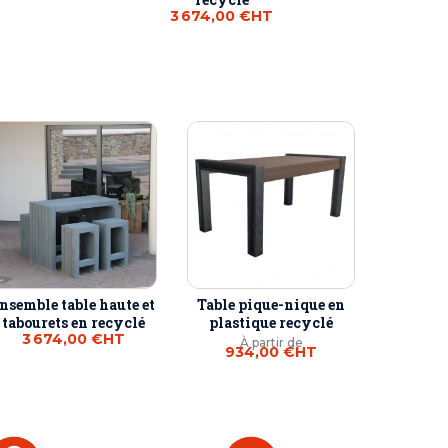
3 674,00 €
HT
nsemble table haute et
Table pique-nique en
tabourets en recyclé
plastique recyclé
3 674,00 €
HT
À partir de
934,00 €
HT