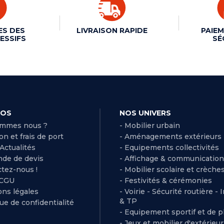
ES DES
LIVRAISON RAPIDE
PAIEM
ESSIFS
SÉ
POS
NOS UNIVERS
ommes nous ?
- Mobilier urbain
son et frais de port
- Aménagements extérieurs
 Actualités
- Equipements collectivités
de de devis
- Affichage & communication
ctez-nous !
- Mobilier scolaire et crèche
 CGU
- Festivités & cérémonies
ns légales
- Voirie - Sécurité routière - 
& TP
que de confidentialité
- Equipement sportif et de pl
- Jeux et mobilier d'extérieu