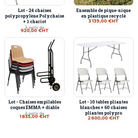
Lot - 24 chaises
Ensemble de pique-nique
polypropylène Polychaise
en plastique recyclé
3 139,00 €
HT
+ 1 chariot
À partir de
920,00 €
HT
Lot - Chaises empilables
Lot - 10 tables pliantes
coques EMMA + diable
blanches + 60 chaises
pliantes polypro
À partir de
1 835,00 €
HT
2 600,00 €
HT