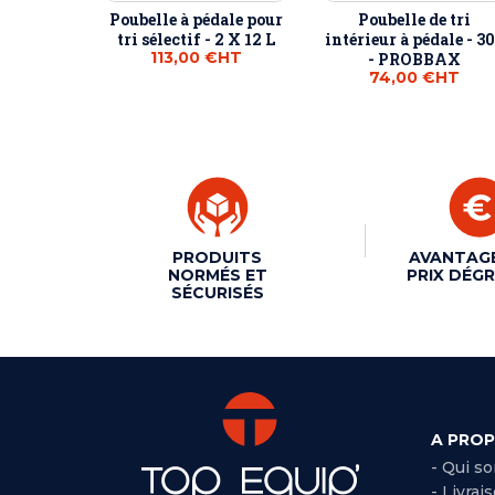
Poubelle à pédale pour
Poubelle de tri
tri sélectif - 2 X 12 L
intérieur à pédale - 3
113,00 €
HT
- PROBBAX
74,00 €
HT
PRODUITS
AVANTAG
NORMÉS ET
PRIX DÉGR
SÉCURISÉS
A PRO
- Qui s
- Livrai