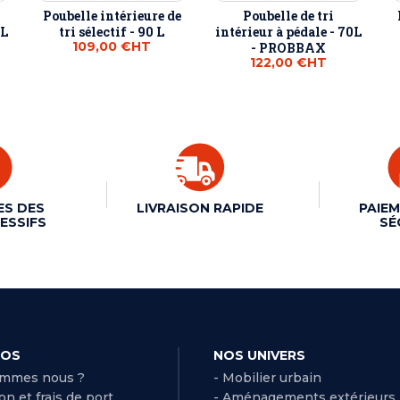
Poubelle intérieure de
Poubelle de tri
0L
tri sélectif - 90 L
intérieur à pédale - 70L
109,00 €
HT
- PROBBAX
122,00 €
HT
ES DES
LIVRAISON RAPIDE
PAIEM
ESSIFS
SÉ
POS
NOS UNIVERS
ommes nous ?
- Mobilier urbain
son et frais de port
- Aménagements extérieurs