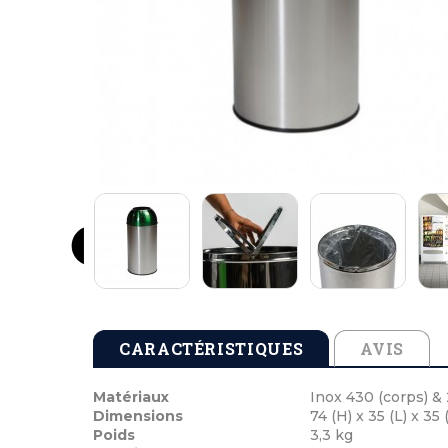
Tables de pique-nique en béton
Cendriers en b
Echarpes et att
Tables de pique-nique en stratifié compact
Cendriers en m
Médailles de vi
Tables de pique-nique en plastique recyclé
Cocardes et po
Tables de pique-nique enfants
Inauguration 
CARACTÉRISTIQUES
AVIS
Matériaux
Inox 430 (corps) & 
Dimensions
74 (H) x 35 (L) x 35
Poids
3,3 kg