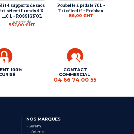
Kit 4 supports de sacs
Poubelle à pédale 70L -
tri sélectif ronds 4 X
Tri sélectif - Probbax
86,00 €
HT
110 L - ROSSIGNOL
À partir de
552,00 €
HT
ENT 100%
CONTACT
CURISÉ
COMMERCIAL
04 66 74 00 55
NOS MARQUES
- Serem
- Lifetime