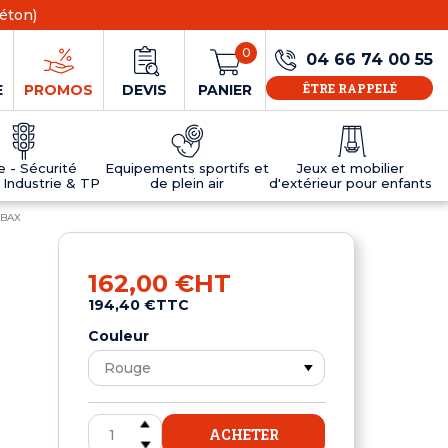
éton)
0
04 66 74 00 55
ÊTRE RAPPELÉ
E
PROMOS
DEVIS
PANIER
ie - Sécurité
Equipements sportifs et
Jeux et mobilier
 Industrie & TP
de plein air
d'extérieur pour enfants
OBBAX
NS
EAUX
R
E JEUX
ÉRIEUR
IFS
PANNEAU D'INFORMATION ÂGE
TABLES DE PING-PONG ET TEQBALL
D'UTILISATION
ier
e sécurité
Tables de ping pong en béton
162,00 €
HT
Tables de ping-pong en résine
194,40 €
TTC
MOBILIER D'EXTÉRIEUR POUR ENFANTS
R
Couleur
u
ACHETER