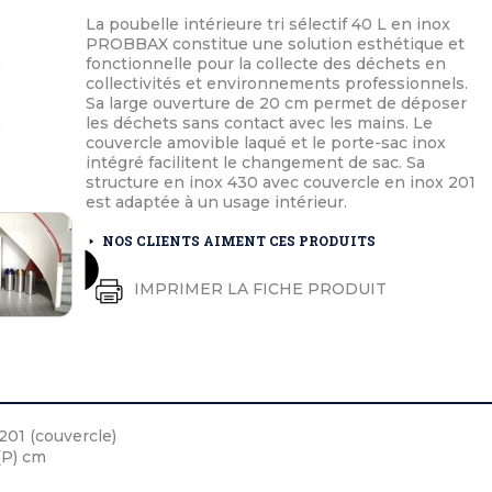
éton extérieurs
ributs
La poubelle intérieure tri sélectif 40 L en inox
étal extérieurs
lle et médaille d'honneur
PROBBAX constitue une solution esthétique et
rte fanion
et cérémonies
fonctionnelle pour la collecte des déchets en
collectivités et environnements professionnels.
Sa large ouverture de 20 cm permet de déposer
les déchets sans contact avec les mains. Le
couvercle amovible laqué et le porte-sac inox
intégré facilitent le changement de sac. Sa
structure en inox 430 avec couvercle en inox 201
est adaptée à un usage intérieur.
NOS CLIENTS AIMENT CES PRODUITS
IMPRIMER LA FICHE PRODUIT
201 (couvercle)
 (P) cm