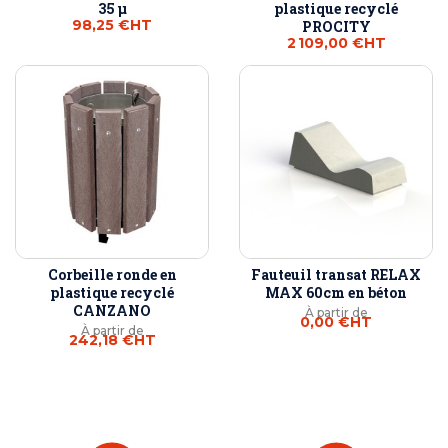
35 µ
plastique recyclé
98,25 €
HT
PROCITY
2 109,00 €
HT
Corbeille ronde en
Fauteuil transat RELAX
plastique recyclé
MAX 60cm en béton
CANZANO
À partir de
0,00 €
HT
À partir de
242,18 €
HT