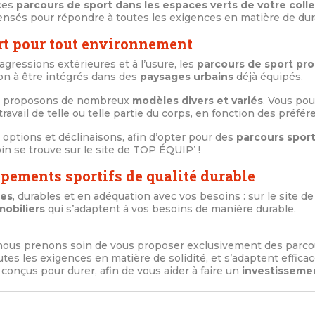
 ces
parcours de sport dans les espaces verts de votre colle
 pensés pour répondre à toutes les exigences en matière de dura
rt pour tout environnement
agressions extérieures et à l’usure, les
parcours de sport pr
on à être intégrés dans des
paysages urbains
déjà équipés.
us proposons de nombreux
modèles divers et variés
. Vous pou
ravail de telle ou telle partie du corps, en fonction des préfé
 options et déclinaisons, afin d’opter pour des
parcours sport
n se trouve sur le site de TOP ÉQUIP’ !
ipements sportifs de qualité durable
des
, durables et en adéquation avec vos besoins : sur le site de
mobiliers
qui s’adaptent à vos besoins de manière durable.
 nous prenons soin de vous proposer exclusivement des parcou
utes les exigences en matière de solidité, et s’adaptent effica
conçus pour durer, afin de vous aider à faire un
investissemen