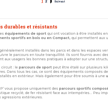
1
2
Suivant
s durables et résistants
des
équipements de sport
qui ont vocation à être installés en
ments sportifs en bois ou en Compact,
qui permettent aux 
généralement installés dans les parcs et dans les espaces verts
ivre le parcours en toute tranquillité. Ils sont fournis avec de
nt aux usagers les bonnes pratiques à adopter sur une structur
circuit : le
parcours de sport
peut être étalé sur plusieurs k
res. Dans tous les cas, ce sont des équipements composés de
nstallés en extérieur. Mais également pour être soumis à une
u
UIP’ vous propose uniquement des
parcours sportifs composé
plastique recyclé, de fer résistant face aux intempéries… Peu im
x agressions extérieures.