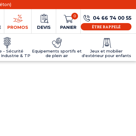
éton)
0
04 66 74 00 55
ÊTRE RAPPELÉ
E
PROMOS
DEVIS
PANIER
ie - Sécurité
Equipements sportifs et
Jeux et mobilier
 Industrie & TP
de plein air
d'extérieur pour enfants
NS
EAUX
R
E JEUX
ÉRIEUR
IFS
PANNEAU D'INFORMATION ÂGE
TABLES DE PING-PONG ET TEQBALL
D'UTILISATION
ier
e sécurité
Tables de ping pong en béton
Tables de ping-pong en résine
MOBILIER D'EXTÉRIEUR POUR ENFANTS
R
u